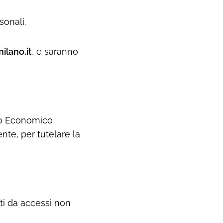
sonali.
ilano.it
, e saranno
zio Economico
te, per tutelare la
ati da accessi non