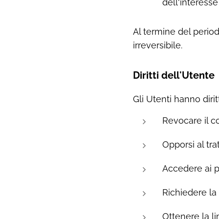
dell'interesse
Al termine del perio
irreversibile.
Diritti dell'Utente
Gli Utenti hanno diritt
Revocare il c
Opporsi al tra
Accedere ai pr
Richiedere la 
Ottenere la li