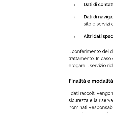
Dati di contat
Dati di naviga
sito e servizi d
Altri dati speci
Il conferimento dei d
trattamento. In caso d
erogare il servizio ric
Finalità e modalit
I dati raccolti vengon
sicurezza e la riserv
nominati Responsabili